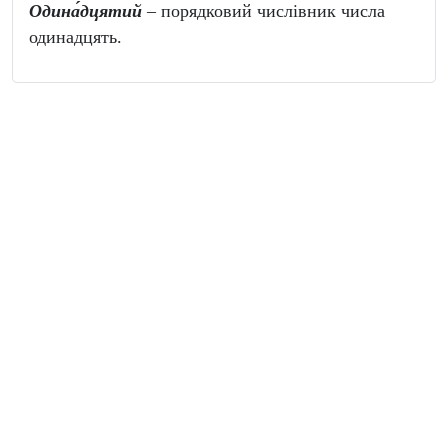
Одина́дцятий
– порядковий числівник числа
одинадцять.