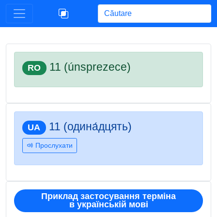
Begin typing for results.
11 (únsprezece)
RO
11 (одина́дцять)
UA
Прослухати
Приклад застосування терміна
в українській мові