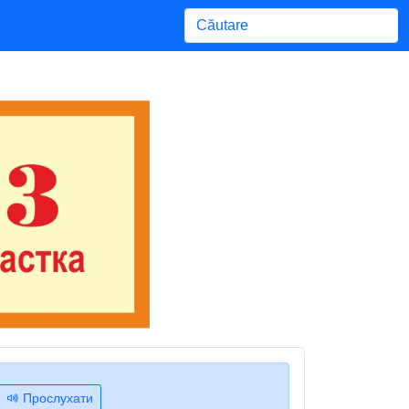
Begin typing for results.
Прослухати