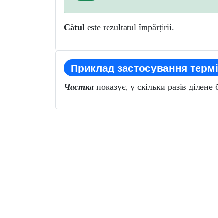
Câtul
este
rezultatul împărțirii.
Приклад застосування термі
Частка
показує, у скільки разів ділене 