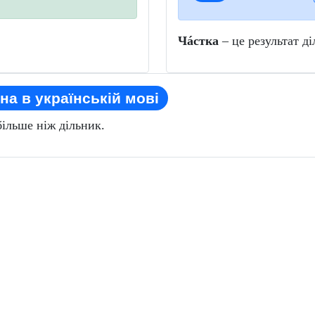
Чáстка
– це результат д
на в українській мові
більше ніж дільник.