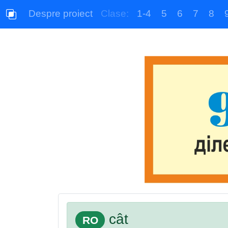
Despre proiect
Clase:
1-4
5
6
7
8
cât
RO