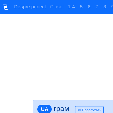
Despre proiect
Clase:
1-4
5
6
7
8
грам
UA
Прослухати