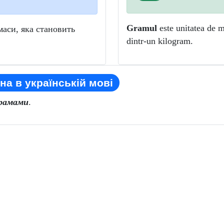
Gramul
este unitatea de m
аси, яка становить
dintr-un kilogram.
на в українській мові
рамами
.