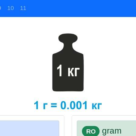
9
10
11
gram
RO