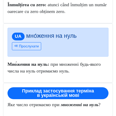
Înmulțirea cu zero:
atunci când înmulțim un număr
oarecare cu zero obținem zero.
мно́ження на нуль
UA
Прослухати
Мно́ження на нуль:
при множенні будь-якого
числа на нуль отримаємо нуль.
Приклад застосування терміна
в українській мові
Яке число отримаємо при
множенні
на нуль
?