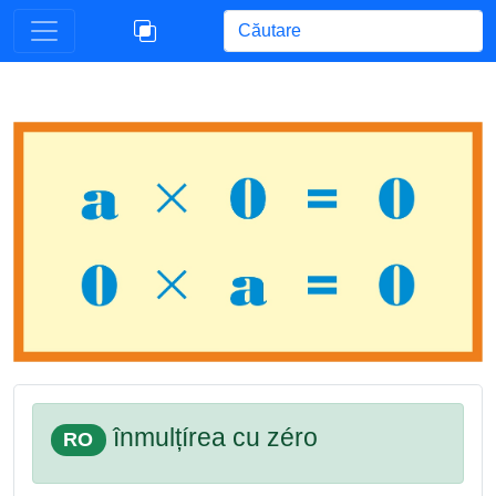
Begin typing for results.
înmulțírea cu zéro
RO