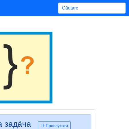
Begin typing for results.
а зада́ча
Прослухати