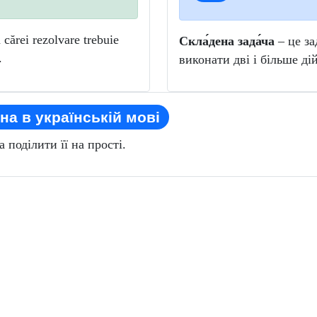
cărei rezolvare trebuie
Скла́дена зада́ча
– це за
.
виконати дві і більше дій
на в українській мові
 поділити її на прості.