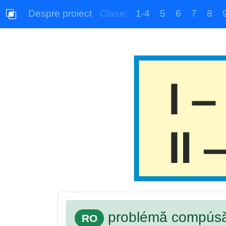
Despre proiect
Clase:
1-4
5
6
7
8
problémă compús
RO