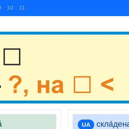
9
10
11
ă
скла́ден
UA