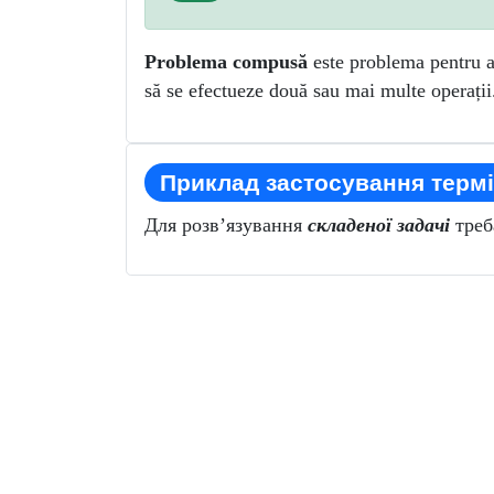
Problema compusă
este problema pentru a 
să se efectueze două sau mai multe operații
Приклад застосування термі
Для розв’язування
складеної задачі
треба