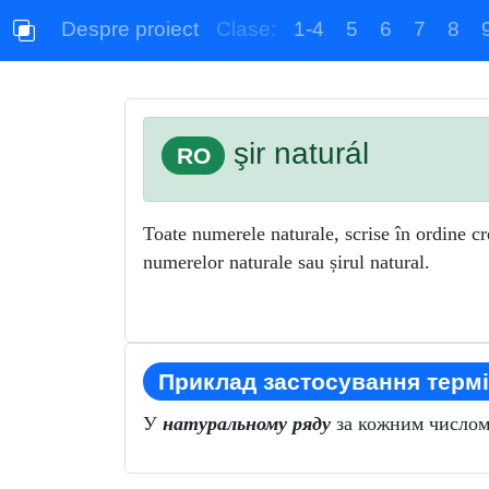
Despre proiect
Clase:
1-4
5
6
7
8
şir naturál
RO
Toate numerele naturale, scrise în ordine cr
numerelor naturale sau șirul natural.
Приклад застосування термі
У
натуральному ряду
за кожним числом 