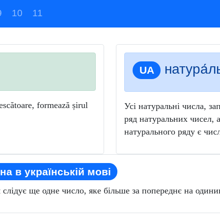
9
10
11
натура́
UA
escătoare, formează șirul
Усі натуральні числа, з
ряд натуральних чисел,
натурального ряду є числ
на в українській мові
слідує ще одне число, яке більше за попереднє на одини