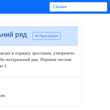
Begin typing for results.
льний ряд
Прослухати
аписані в порядку зростання, утворюють
 або натуральний ряд. Першим числом
о 1.
цю.