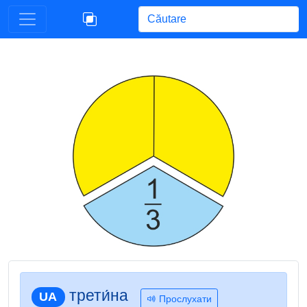
Begin typing for results.
трети́на
UA
Прослухати