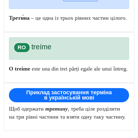
Трети́на
– це одна із трьох рівних частин цілого.
treíme
RO
O treime
este una din trei părți egale ale unui întreg.
Приклад застосування терміна
в українській мові
Щоб одержати
третину
, треба ціле розділити
на три рівні частини та взяти одну таку частину.