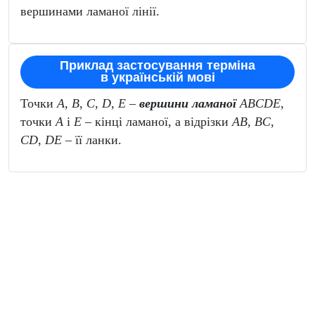
вершинами ламаної
лінії.
Приклад застосування терміна
в українській мові
Точки
A
,
B
,
C
,
D
,
E
–
вершини ламаної
ABCDE,
точки
A
і
E
– кінці ламаної, а відрізки
AB
,
BC
,
CD
,
DE
– її ланки.