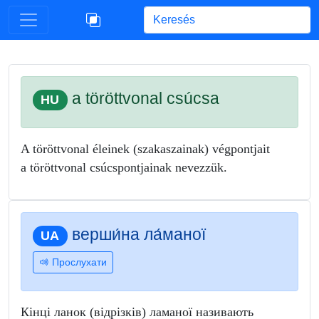
Begin typing for results.
a töröttvonal csúcsa
HU
A töröttvonal éleinek (szakaszainak) végpontjait
a töröttvonal csúcspontjainak nevezzük.
верши́на ла́маної
UA
Прослухати
Кінці ланок (відрізків) ламаної називають