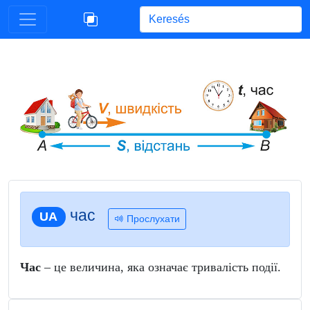
Begin typing for results.
час
UA
Прослухати
Час
– це величина, яка означає тривалість події.