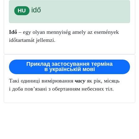
idő
HU
Idő
– egy olyan mennyiség amely az események
időtartamát jellemzi.
Приклад застосування терміна
в українській мові
Такі одиниці вимірювання
часу
як рік, місяць
і доба пов’язані з обертанням небесних тіл.