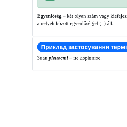
Egyenlőség
– két olyan szám vagy kiefejezé
amelyek között egyenlőségjel (=) áll.
Приклад застосування термі
Знак
рівності
– це дорівнює.