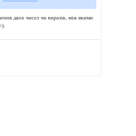
ення двох чисел чи виразів, між якими
=).