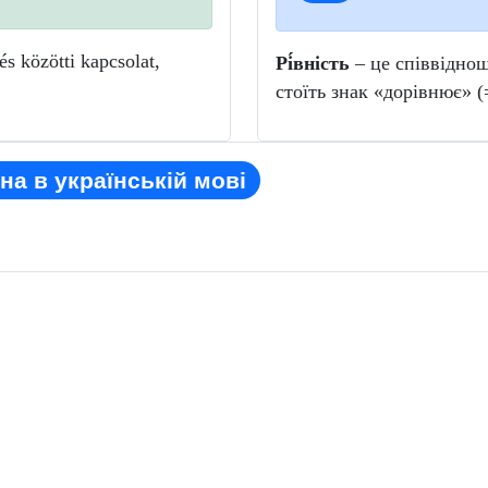
s közötti kapcsolat,
Рі́вність
– це співвіднош
стоїть знак «дорівнює» (
на в українській мові