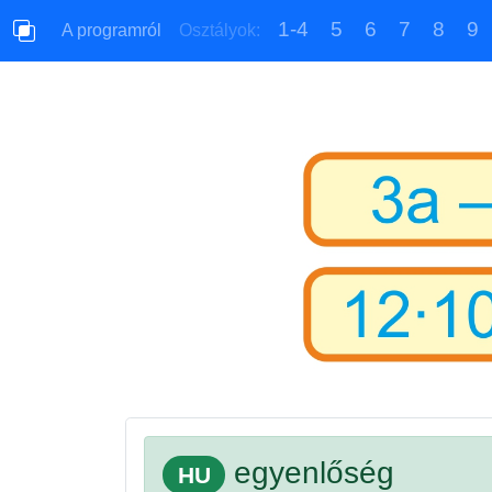
1-4
5
6
7
8
9
A programról
Osztályok:
egyenlőség
HU