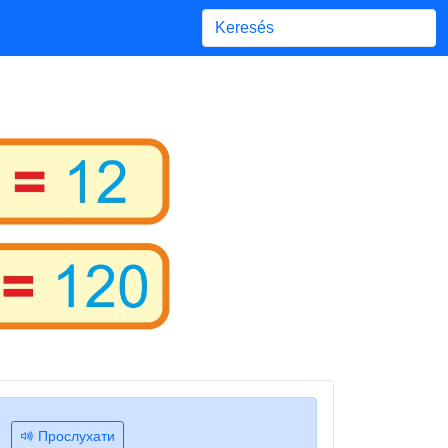
Begin typing for results.
ь
Прослухати