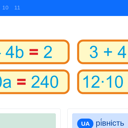
10
11
рі́вніст
UA