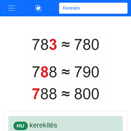
Begin typing for results.
kerekítés
HU