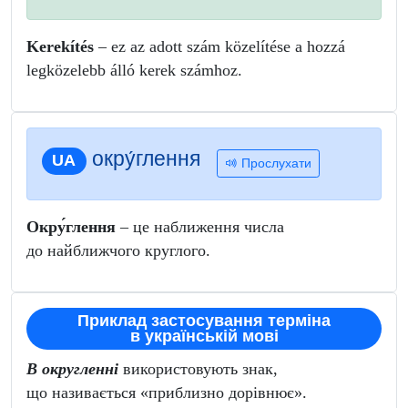
Kerekítés
– ez az adott szám közelítése a hozzá
legközelebb álló kerek számhoz.
окру́глення
UA
Прослухати
Окру́глення
– це наближення числа
до найближчого круглого.
Приклад застосування терміна
в українській мові
В округленні
використовують знак,
що називається «приблизно дорівнює».