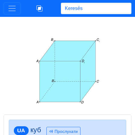
Begin typing for results.
куб
UA
Прослухати