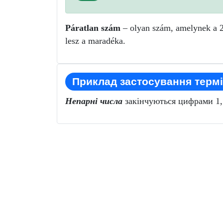
Páratlan szám
– olyan szám, amelynek a 2-
lesz a maradéka.
Приклад застосування термі
Непарні числа
закінчуються цифрами 1, 3