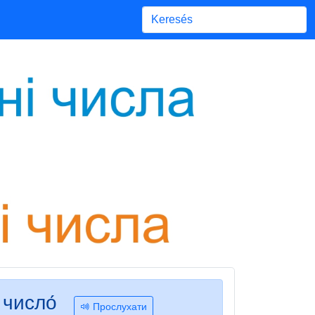
Begin typing for results.
 число́
Прослухати