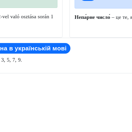
vel való osztása során 1
Непа́рне число́
– це те, 
на в українській мові
, 5, 7, 9.