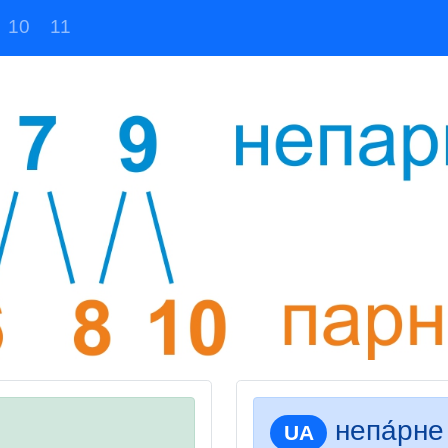
10
11
непа́рне
UA