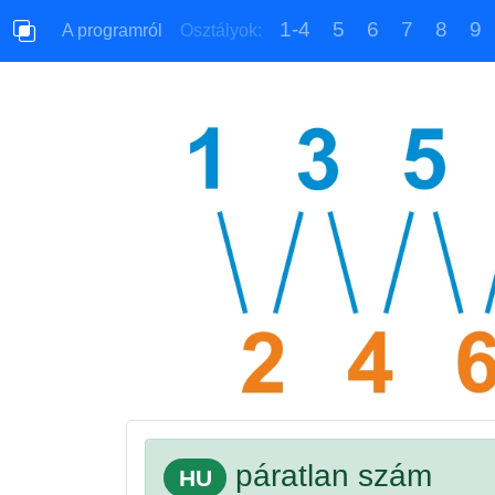
1-4
5
6
7
8
9
A programról
Osztályok:
páratlan szám
HU