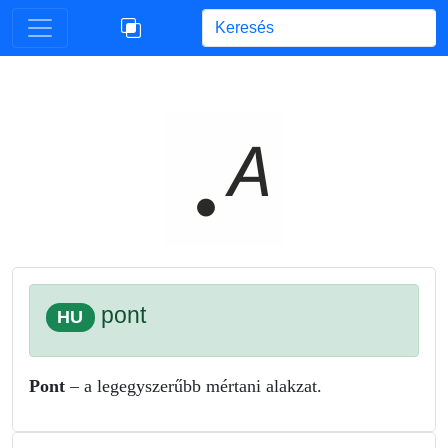
Begin typing for results.
pont
HU
Pont
– a legegyszerűbb mértani alakzat.