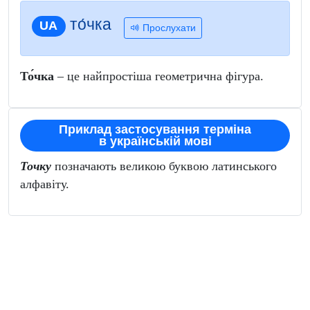
то́чка
UA
Прослухати
То́чка
– це найпростіша геометрична фігура.
Приклад застосування терміна
в українській мові
Точку
позначають великою буквою латинського
алфавіту.