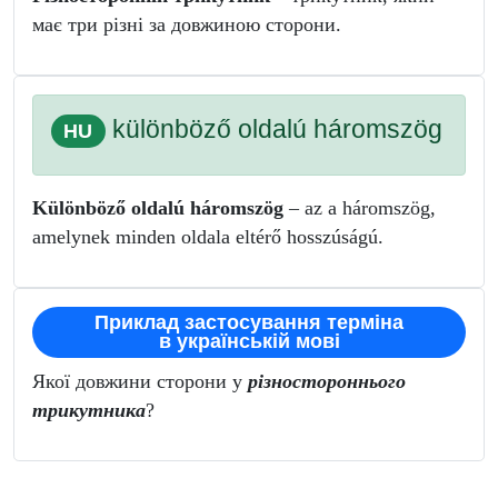
має три різні за довжиною сторони.
különböző oldalú háromszög
HU
Különböző oldalú háromszög
– az a háromszög,
amelynek minden oldala eltérő hosszúságú.
Приклад застосування терміна
в українській мові
Якої довжини сторони у
різностороннього
трикутника
?