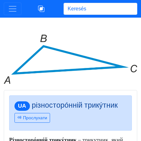
Begin typing for results.
різносторóнній трикýтник
UA
Прослухати
Різносторóнній трикýтник
– трикутник, який