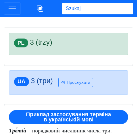
Begin typing for results.
3 (trzy)
PL
3 (три)
UA
Прослухати
Приклад застосування терміна
в українській мові
Тре́тій
– порядковий числівник числа три.