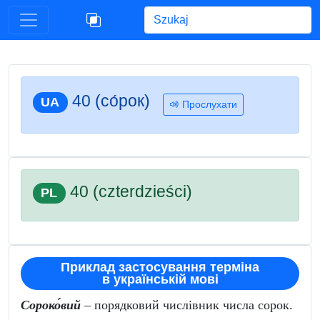
Begin typing for results.
40 (со́рок)
UA
Прослухати
40 (czterdzieści)
PL
Приклад застосування терміна
в українській мові
Сороко́вий
– порядковий числівник числа сорок.