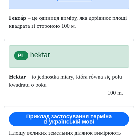
Гекта́р
– це одиниця виміру, яка дорівнює площі
квадрата зі стороною 100 м.
hektar
PL
Hektar
– to jednostka miary, która równa się polu
kwadratu o boku
100 m.
Приклад застосування терміна
в українській мові
Площу великих земельних ділянок вимірюють