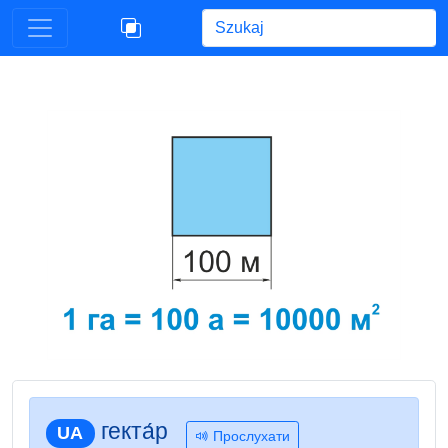
Begin typing for results.
гекта́р
UA
Прослухати