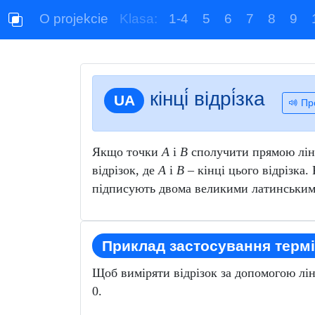
O projekcie
Klasa:
1-4
5
6
7
8
9
кінці́ відрі́зка
UA
Пр
Якщо точки
А
і
В
сполучити прямою ліні
відрізок, де
А
і
В
– кінці цього відрізка. 
підписують двома великими латинським
Приклад застосування термі
Щоб виміряти відрізок за допомогою лін
0.