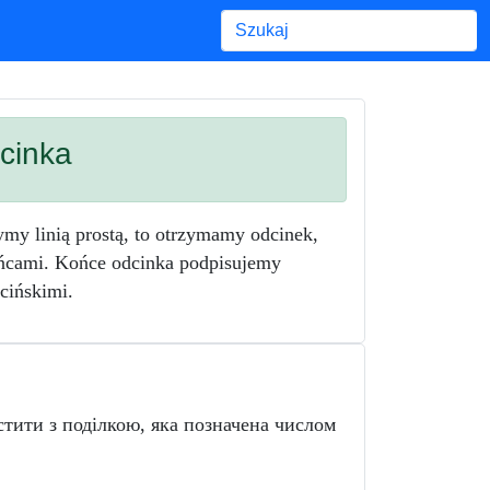
Begin typing for results.
cinka
my linią prostą, to otrzymamy odcinek,
ńcami. Końce odcinka podpisujemy
cińskimi.
стити з поділкою, яка позначена числом