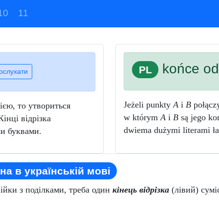
10
11
końce od
PL
ослухати
Jeżeli punkty
A
i
B
połączy
єю, то утвориться
w którym
A
i
B
są jego ko
Кінці відрізка
dwiema dużymi literami ła
и буквами.
на в українській мові
ійки з поділками, треба один
кінець відрізка
(лівий) сумі