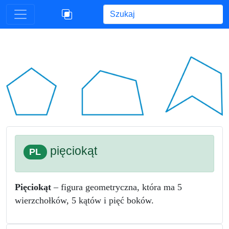
Begin typing for results.
pięciokąt
PL
Pięciokąt
– figura geometryczna, która ma 5
wierzchołków, 5 kątów i pięć boków.