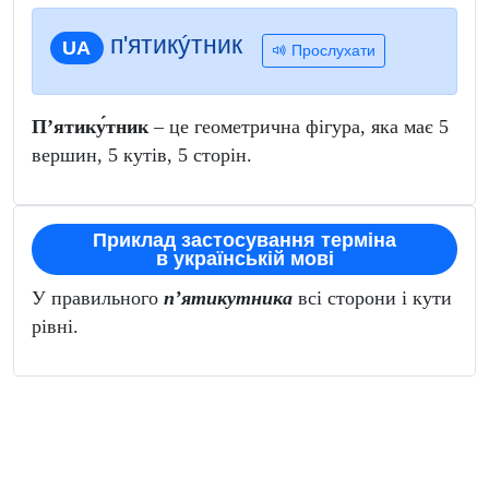
п'ятикýтник
UA
Прослухати
П’ятику́тник
– це геометрична фігура, яка має 5
вершин, 5 кутів, 5 сторін.
Приклад застосування терміна
в українській мові
У правильного
п’ятикутника
всі сторони і кути
рівні.