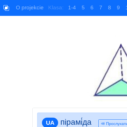
O projekcie
Klasa:
1-4
5
6
7
8
9
пірамі́да
UA
Прослухат