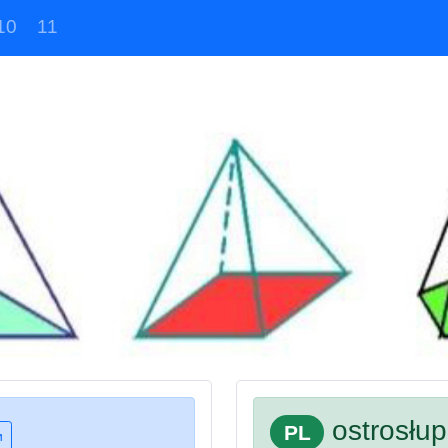
10
11
ostrosłup
PL
и