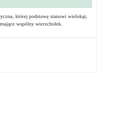
yczna, której podstawę stanowi wielokąt,
y mające wspólny wierzchołek.