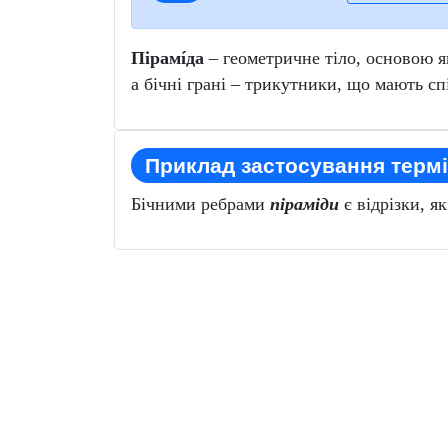
Пірамíда
– геометричне тіло, основою я
а бічні грані – трикутники, що мають с
Приклад застосування термі
Бічними ребрами
піраміди
є відрізки, я