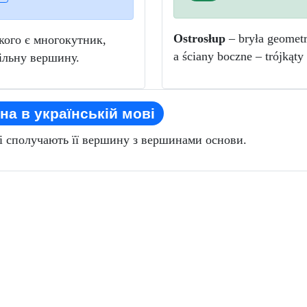
Ostrosłup
– bryła geometr
кого є многокутник,
a ściany boczne – trójkąt
пільну вершину.
на в українській мові
кі сполучають її вершину з вершинами основи.