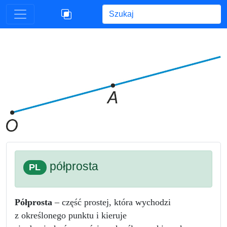
Begin typing for results.
półprosta
PL
Półprosta
– część prostej, która wychodzi
z określonego punktu i kieruje