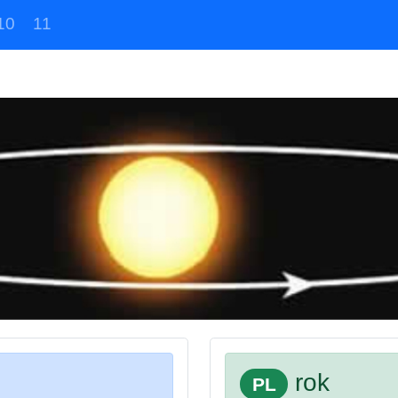
10
11
rok
PL