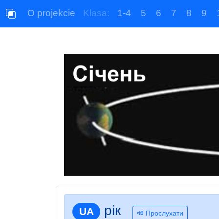
O projekcie
Klasa:
1-4
5
6
7
8
9
рік
UA
Прослухати