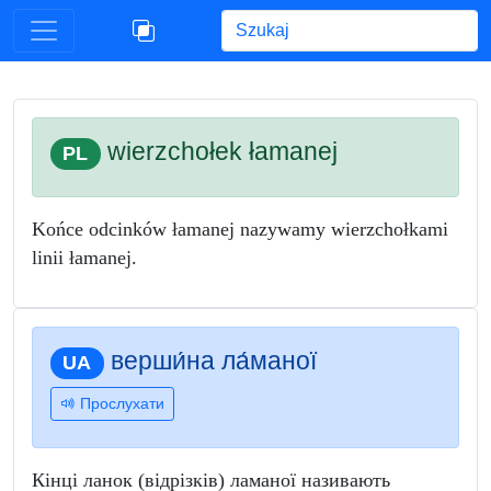
Begin typing for results.
wierzchołek łamanej
PL
Końce odcinków łamanej nazywamy wierzchołkami
linii łamanej.
верши́на ла́маної
UA
Прослухати
Кінці ланок (відрізків) ламаної називають