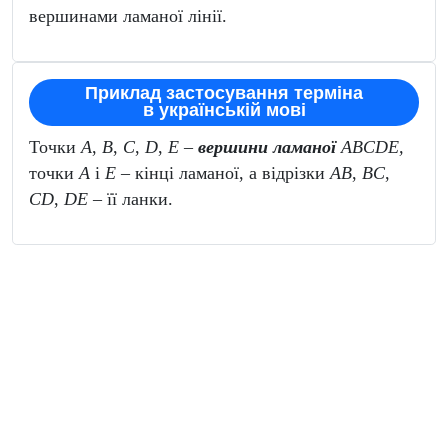
вершинами ламаної
лінії.
Приклад застосування терміна
в українській мові
Точки
A
,
B
,
C
,
D
,
E
–
вершини ламаної
ABCDE,
точки
A
і
E
– кінці ламаної, а відрізки
AB
,
BC
,
CD
,
DE
– її ланки.