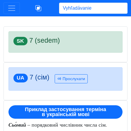
Begin typing for results.
7 (sedem)
SK
7 (сім)
UA
Прослухати
Приклад застосування терміна
в українській мові
Сьо́мий
– порядковий числівник числа сім.