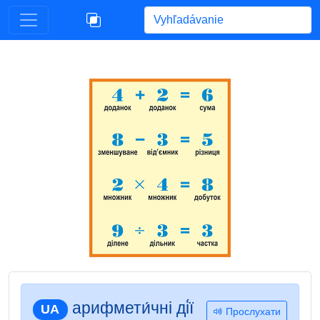
Begin typing for results.
арифмети́чні ді́ї
UA
Прослухати