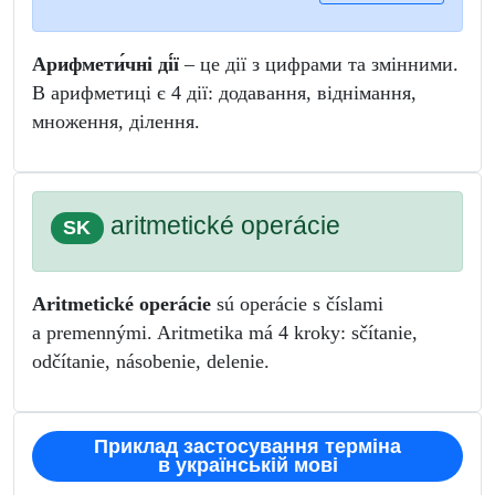
Арифмети́чні ді́ї
– це дії з цифрами та змінними.
В арифметиці є 4 дії: додавання, віднімання,
множення, ділення.
aritmetické operácie
SK
Aritmetické operácie
sú operácie s číslami
a premennými. Aritmetika má 4 kroky: sčítanie,
odčítanie, násobenie, delenie.
Приклад застосування терміна
в українській мові