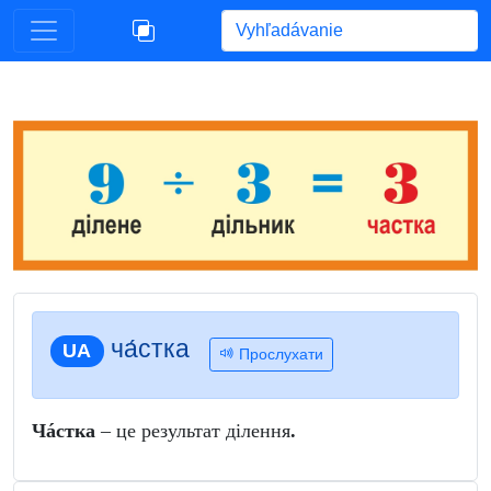
Begin typing for results.
ча́стка
UA
Прослухати
Чáстка
– це результат ділення
.