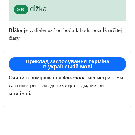
dĺžka
SK
Dĺžka
je vzdialenosť od bodu k bodu pozdĺž určitej
čiary.
Приклад застосування терміна
в українській мові
Одиниці вимірювання
довжини
: міліметри – мм,
сантиметри – см, дециметри – дм, метри –
м та інші.