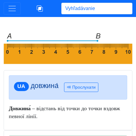
Begin typing for results.
довжина́
UA
Прослухати
Довжина́
– відстань від точки до точки вздовж
певної лінії.