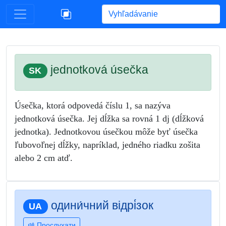
Begin typing for results.
jednotková úsečka
SK
Úsečka, ktorá odpovedá číslu 1, sa nazýva
jednotková úsečka. Jej dĺžka sa rovná 1 dj (dĺžková
jednotka). Jednotkovou úsečkou môže byť úsečka
ľubovoľnej dĺžky, napríklad, jedného riadku zošita
alebo 2 cm atď.
одини́чний відрі́зок
UA
Прослухати