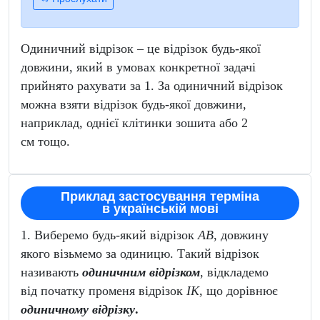
Одиничний відрізок – це відрізок будь-якої
довжини, який в умовах конкретної задачі
прийнято рахувати за 1. За одиничний відрізок
можна взяти відрізок будь-якої довжини,
наприклад, однієї клітинки зошита або 2
см тощо.
Приклад застосування терміна
в українській мові
1. Виберемо будь-який відрізок
AB
, довжину
якого візьмемо за одиницю. Такий відрізок
називають
одиничним відрізком
, відкладемо
від початку променя відрізок
ІK
, що дорівнює
одиничному відрізку
.