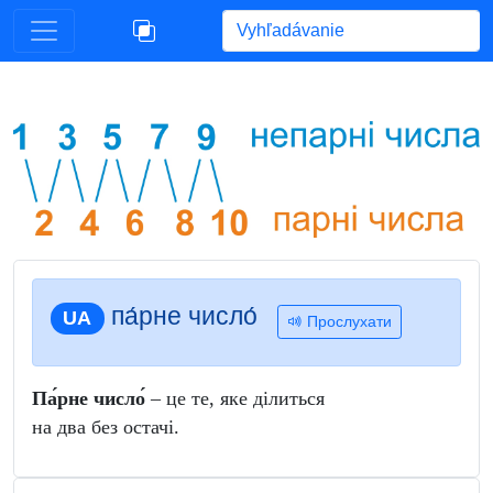
Begin typing for results.
па́рне число́
UA
Прослухати
Па́рне число́
– це те, яке ділиться
на два без остачі.