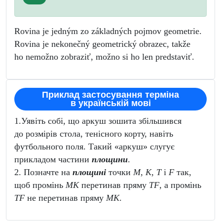
Rovina je jedným zo základných pojmov geometrie.
Rovina je nekonečný geometrický obrazec, takže
ho nemožno zobraziť, možno si ho len predstaviť.
Приклад застосування терміна
в українській мові
1.Уявіть собі, що аркуш зошита збільшився
до розмірів стола, тенісного корту, навіть
футбольного поля. Такий «аркуш» слугує
прикладом частини
площини
.
2. Позначте на
площині
точки
M
,
K
,
T
і
F
так,
щоб промінь
MK
перетинав пряму
TF
, а промінь
TF
не перетинав пряму
MK
.