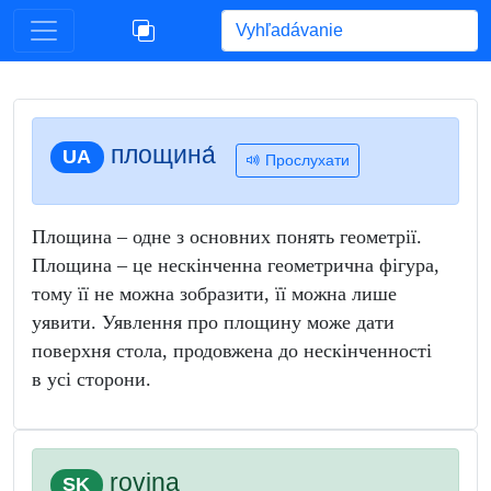
Begin typing for results.
площина́
UA
Прослухати
Площина – одне з основних понять геометрії.
Площина – це нескінченна геометрична фігура,
тому її не можна зобразити, її можна лише
уявити. Уявлення про площину може дати
поверхня стола, продовжена до нескінченності
в усі сторони.
rovina
SK