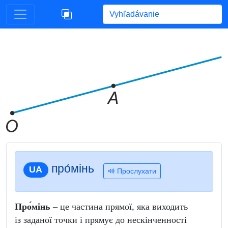
Begin typing for results.
про́мінь
UA
Прослухати
Про́мінь
– це частина прямої, яка виходить
із заданої точки і прямує до нескінченності